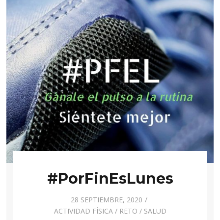
#PorFinEsLunes
28 SEPTIEMBRE, 2020
ACTIVIDAD FÍSICA
/
RETO
/
SALUD