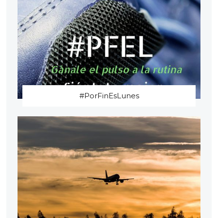
#PorFinEsLunes