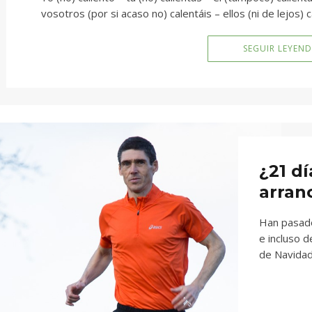
vosotros (por si acaso no) calentáis – ellos (ni de lejos) 
SEGUIR LEYEN
¿21 dí
arran
Han pasad
e incluso 
de Navidad