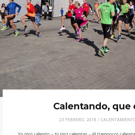
Calentando, que 
23 FEBRERO, 2018
CALENTAMIENT
Yo (no) caliento – tú (no) calientas – él (tampoco) calien