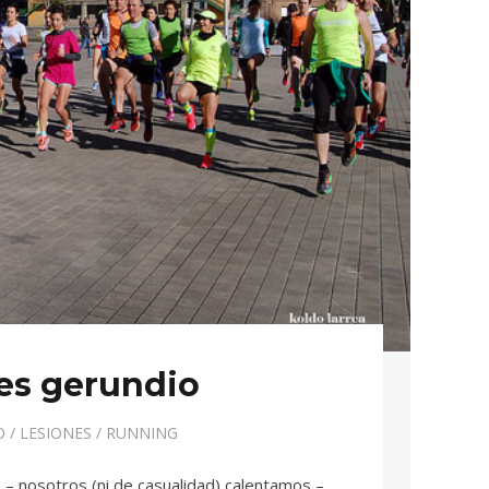
es gerundio
O
/
LESIONES
/
RUNNING
ta – nosotros (ni de casualidad) calentamos –